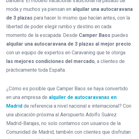
bandera. El modelo vacacional tradicional ha pasado de
De 4 Plazas Compacta
moda y muchos ya piensan en
alquilar una autocaravana
de 3 plazas
para hacer lo mismo que hacían antes, con la
AUTOMATICA Alquiler
libertad de poder elegir rumbo y destino en cada
Autocaravana De 4/5 Plazas
momento de la escapada. Desde
Camper Baos
puedes
Con Cama Isla
alquilar una autocaravana de 3 plazas al mejor precio
AUTOMATICA Autocaravana De
con un equipo de expertos en Caravaning que te otorga
Alquiler 4/5 Plazas Gemelas
las mejores condiciones del mercado
, a clientes de
prácticamente toda España.
Alquiler Autocaravana De 4/5
Plazas Elnagh Baron 73g
¿Cómo es posible que Camper Baos se haya convertido
en una empresa de
alquiler de autocaravanas en
Alquiler Autocaravana Integral 5
Madrid
de referencia a nivel nacional e internacional? Con
Plazas Nevis 373
una ubicación próxima al Aeropuerto Adolfo Suárez
Alquiler Autocaravana Integral 6
Madrid-Barajas, no solo contamos con usuarios de la
Plazas Nevis 322
Comunidad de Madrid; también con clientes que disfrutan