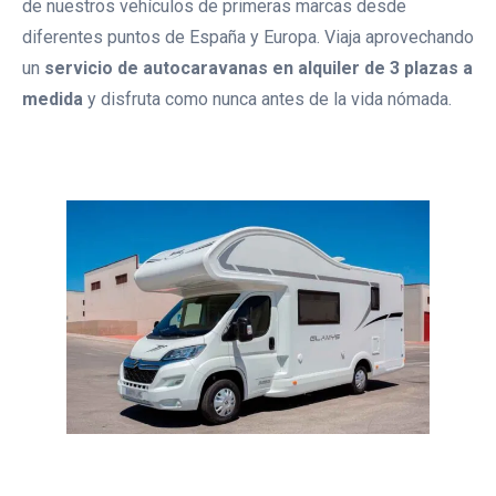
de nuestros vehículos de primeras marcas desde
Alquiler Autocaravana De 6
diferentes puntos de España y Europa. Viaja aprovechando
Plazas Mclouis Glamys 326
un
servicio de autocaravanas en alquiler de 3 plazas a
medida
y disfruta como nunca antes de la vida nómada.
Autocaravana De Alquiler
Mclouis Glamys 7 Plazas