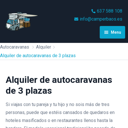
637 588 108
info@camperbaos.es
Menu
Inicio
Autocaravanas
Alquiler
Alquiler de autocaravanas de 3 plazas
Alquiler
Videos
Alquiler Autocaravana Camper
Alquiler de autocaravanas
De 2 Plazas Luxury
Condiciones
de 3 plazas
Alquiler Autocaravana Camper
Blog
De 2/4 Plazas Mclouis
Si viajas con tu pareja y tu hijo y no sois más de tres
MenfysVan 3
personas, puede que estéis cansados de quedaros en
Contacto
hoteles masificados o en restaurantes llenos hasta la
Alquiler Autocaravana Integral