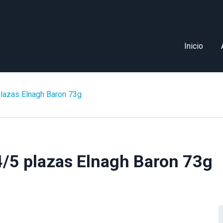
Inicio
plazas Elnagh Baron 73g
4/5 plazas Elnagh Baron 73g