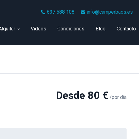
637 588 108
info@camperbaos.es
Alquiler
Videos
Condiciones
Blog
Contacto
Desde
80
€
/por día