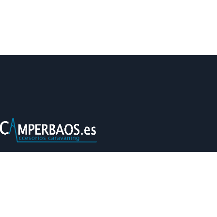
Camperbaos® Tu tienda de accesorios para
autocaravana de confianza con la máxima garantía y un
catálogo extenso para que equipes tu autocaravana o
camper.