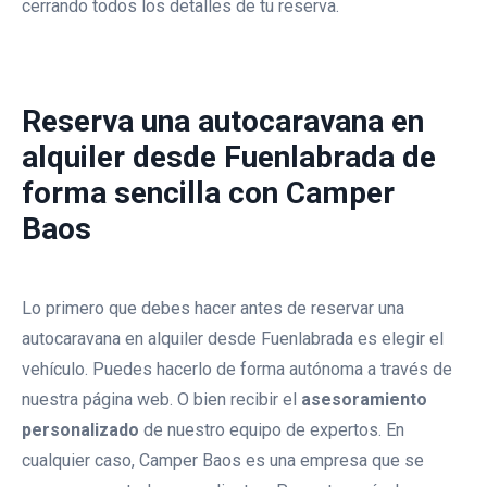
cerrando todos los detalles de tu reserva.
Alquiler Autocaravana De 6
Plazas Mclouis Glamys 326
Autocaravana De Alquiler
Reserva una autocaravana en
Mclouis Glamys 7 Plazas
alquiler desde Fuenlabrada de
forma sencilla con Camper
Baos
Lo primero que debes hacer antes de reservar una
autocaravana en alquiler desde Fuenlabrada es elegir el
vehículo. Puedes hacerlo de forma autónoma a través de
nuestra página web. O bien recibir el
asesoramiento
personalizado
de nuestro equipo de expertos. En
cualquier caso, Camper Baos es una empresa que se