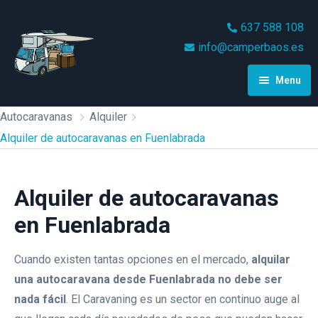
637 588 108
info@camperbaos.es
Menu
Inicio
Autocaravanas
Alquiler
Alquiler de autocaravanas en Fuenlabrada
Alquiler
Videos
Alquiler Autocaravana Camper
Alquiler de autocaravanas
De 2 Plazas Luxury
Condiciones
en Fuenlabrada
Alquiler Autocaravana Camper
Blog
De 2/4 Plazas Mclouis
Cuando existen tantas opciones en el mercado,
alquilar
MenfysVan 3
una autocaravana desde Fuenlabrada
no debe ser
Contacto
nada fácil
. El Caravaning es un sector en continuo auge al
Alquiler Autocaravana Integral