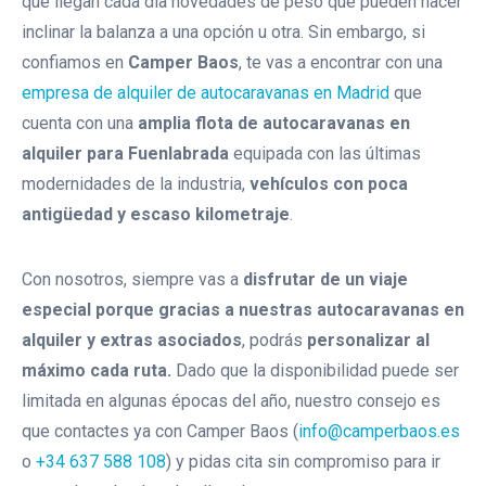
que llegan cada día novedades de peso que pueden hacer
De 4 Plazas Compacta
inclinar la balanza a una opción u otra. Sin embargo, si
confiamos en
Camper Baos
, te vas a encontrar con una
AUTOMATICA Alquiler
empresa de alquiler de autocaravanas en Madrid
que
Autocaravana De 4/5 Plazas
cuenta con una
amplia flota de autocaravanas en
Con Cama Isla
alquiler para Fuenlabrada
equipada con las últimas
AUTOMATICA Autocaravana De
modernidades de la industria,
vehículos con poca
Alquiler 4/5 Plazas Gemelas
antigüedad y escaso kilometraje
.
Alquiler Autocaravana De 4/5
Con nosotros, siempre vas a
disfrutar de un viaje
Plazas Elnagh Baron 73g
especial porque gracias a nuestras autocaravanas en
alquiler y extras asociados
, podrás
personalizar al
Alquiler Autocaravana Integral 5
máximo cada ruta.
Dado que la disponibilidad puede ser
Plazas Nevis 373
limitada en algunas épocas del año, nuestro consejo es
Alquiler Autocaravana Integral 6
que contactes ya con Camper Baos (
info@camperbaos.es
Plazas Nevis 322
o
+34 637 588 108
) y pidas cita sin compromiso para ir