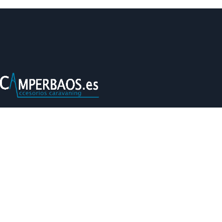
Camperbaos® Tu tienda de accesorios para
autocaravana de confianza con la máxima garantía y un
catálogo extenso para que equipes tu autocaravana o
camper.