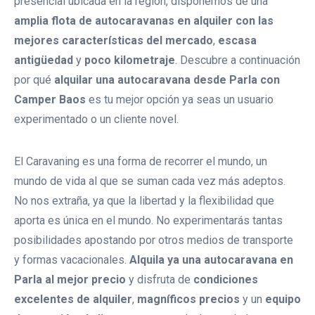
presencial ubicada en la región, disponemos de una
De 4 Plazas Compacta
amplia flota de autocaravanas en alquiler con las
mejores características del mercado
,
escasa
AUTOMATICA Alquiler
antigüedad
y
poco kilometraje
. Descubre a continuación
Autocaravana De 4/5 Plazas
por qué
alquilar una autocaravana desde Parla con
Con Cama Isla
Camper Baos
es tu mejor opción ya seas un usuario
AUTOMATICA Autocaravana De
experimentado o un cliente novel.
Alquiler 4/5 Plazas Gemelas
El Caravaning es una forma de recorrer el mundo, un
Alquiler Autocaravana De 4/5
mundo de vida al que se suman cada vez más adeptos.
Plazas Elnagh Baron 73g
No nos extraña, ya que la libertad y la flexibilidad que
aporta es única en el mundo. No experimentarás tantas
Alquiler Autocaravana Integral 5
posibilidades apostando por otros medios de transporte
Plazas Nevis 373
y formas vacacionales.
Alquila ya una autocaravana en
Alquiler Autocaravana Integral 6
Parla al mejor precio
y disfruta de
condiciones
Plazas Nevis 322
excelentes de alquiler
,
magníficos precios
y un
equipo