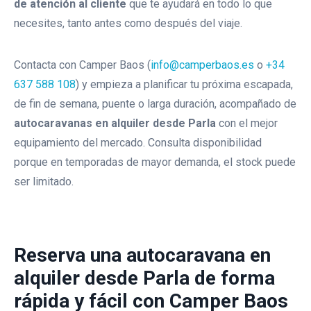
de atención al cliente
que te ayudará en todo lo que
Alquiler Autocaravana De 6
necesites, tanto antes como después del viaje.
Plazas Mclouis Glamys 326
Contacta con Camper Baos (
info@camperbaos.es
o
+34
Autocaravana De Alquiler
637 588 108
) y empieza a planificar tu próxima escapada,
Mclouis Glamys 7 Plazas
de fin de semana, puente o larga duración, acompañado de
autocaravanas en alquiler desde Parla
con el mejor
equipamiento del mercado. Consulta disponibilidad
porque en temporadas de mayor demanda, el stock puede
ser limitado.
Reserva una autocaravana en
alquiler desde Parla de forma
rápida y fácil con Camper Baos