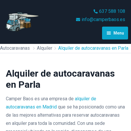
637 588 108
info@camperbaos.es
Menu
Inicio
Autocaravanas
Alquiler
Alquiler de autocaravanas en Parla
Alquiler
Alquiler de autocaravanas
Videos
Alquiler Autocaravana Camper
en Parla
De 2 Plazas Luxury
Condiciones
Alquiler Autocaravana Camper
Camper Baos es una empresa de
alquiler de
Blog
De 2/4 Plazas Mclouis
autocaravanas en Madrid
que se ha posicionado como una
MenfysVan 3
de las mejores alternativas para reservar autocaravanas
Contacto
en alquiler para toda la comunidad. Con una sede
Alquiler Autocaravana Integral